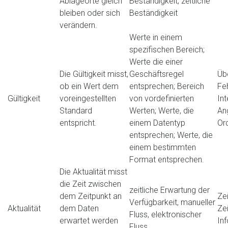
Ablageorte gleich
Beständigkeit, zeitliche
bleiben oder sich
Beständigkeit
verändern.
Werte in einem
spezifischen Bereich;
Werte die einer
Die Gültigkeit misst,
Geschäftsregel
Üb
ob ein Wert dem
entsprechen; Bereich
Feh
Gültigkeit
voreingestellten
von vordefinierten
Int
Standard
Werten; Werte, die
An
entspricht.
einem Datentyp
Or
entsprechen; Werte, die
einem bestimmten
Format entsprechen.
Die Aktualität misst
die Zeit zwischen
zeitliche Erwartung der
dem Zeitpunkt an
Ze
Verfügbarkeit, manueller
Aktualität
dem Daten
Zei
Fluss, elektronischer
erwartet werden
In
Fluss