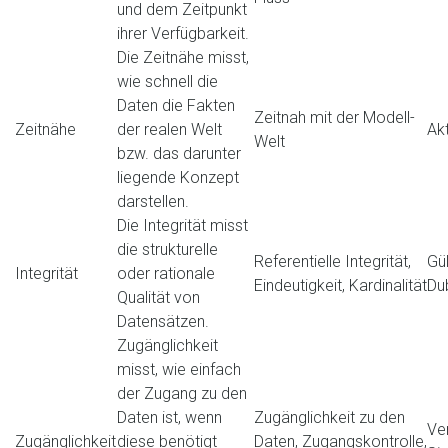
und dem Zeitpunkt
ihrer Verfügbarkeit.
Die Zeitnähe misst,
wie schnell die
Daten die Fakten
Zeitnah mit der Modell-
Zeitnähe
der realen Welt
Akt
Welt
bzw. das darunter
liegende Konzept
darstellen.
Die Integrität misst
die strukturelle
Referentielle Integrität,
Gül
Integrität
oder rationale
Eindeutigkeit, Kardinalität
Du
Qualität von
Datensätzen.
Zugänglichkeit
misst, wie einfach
der Zugang zu den
Daten ist, wenn
Zugänglichkeit zu den
Ver
Zugänglichkeit
diese benötigt
Daten, Zugangskontrolle,