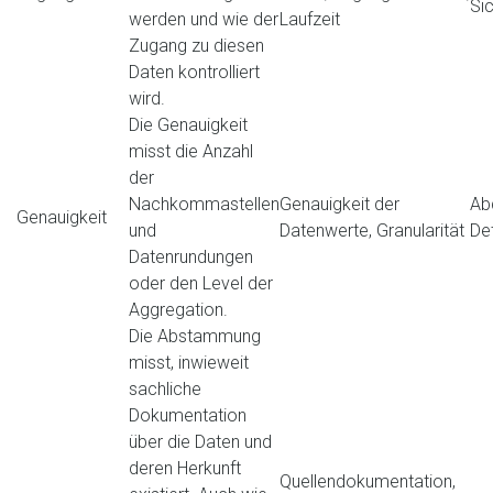
Sic
werden und wie der
Laufzeit
Zugang zu diesen
Daten kontrolliert
wird.
Die Genauigkeit
misst die Anzahl
der
Nachkommastellen
Genauigkeit der
Ab
Genauigkeit
und
Datenwerte, Granularität
Det
Datenrundungen
oder den Level der
Aggregation.
Die Abstammung
misst, inwieweit
sachliche
Dokumentation
über die Daten und
deren Herkunft
Quellendokumentation,