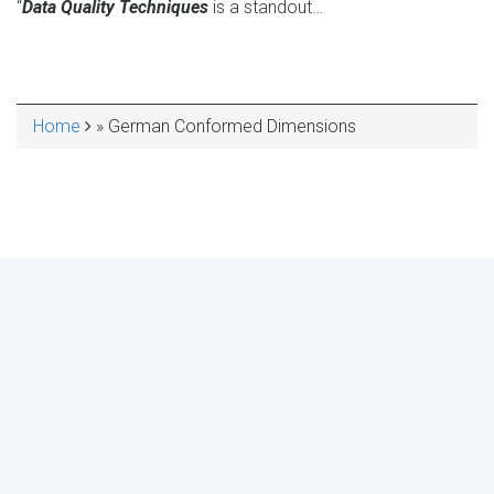
“
Data Quality Techniques
is a standout…
Home
German Conformed Dimensions
BREADCRUMB
MAKE YOUR VOICE HEARD!
ASSESS YOUR ORGANIZATION'S
USE OF THE DIMENSIONS OF DATA
QUALITY