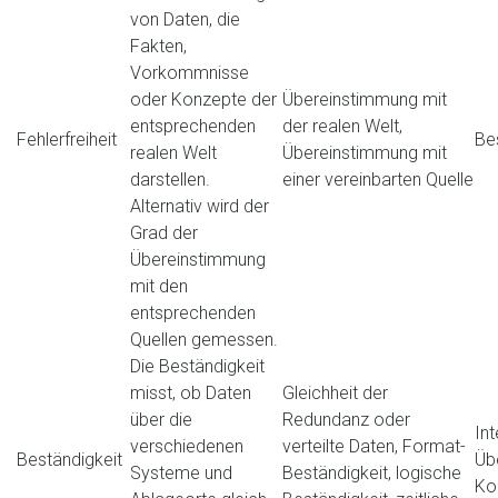
von Daten, die
Fakten,
Vorkommnisse
oder Konzepte der
Übereinstimmung mit
entsprechenden
der realen Welt,
Fehlerfreiheit
Be
realen Welt
Übereinstimmung mit
darstellen.
einer vereinbarten Quelle
Alternativ wird der
Grad der
Übereinstimmung
mit den
entsprechenden
Quellen gemessen.
Die Beständigkeit
misst, ob Daten
Gleichheit der
über die
Redundanz oder
Int
verschiedenen
verteilte Daten, Format-
Beständigkeit
Üb
Systeme und
Beständigkeit, logische
Ko