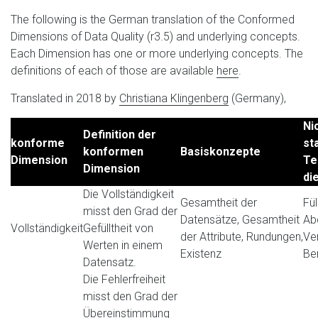
The following is the German translation of the Conformed
Dimensions of Data Quality (r3.5) and underlying concepts.
Each Dimension has one or more underlying concepts. The
definitions of each of those are available
here
.
Translated in 2018 by
Christiana Klingenberg
(Germany),
Ni
Definition der
konforme
st
konformen
Basiskonzepte
Dimension
Te
Dimension
di
Die Vollständigkeit
Gesamtheit der
Fül
misst den Grad der
Datensätze, Gesamtheit
Ab
Vollständigkeit
Gefülltheit von
der Attribute, Rundungen,
Ve
Werten in einem
Existenz
Be
Datensatz.
Die Fehlerfreiheit
misst den Grad der
Übereinstimmung