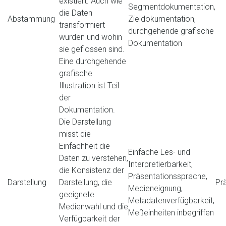
existiert. Auch wie
Segmentdokumentation,
die Daten
Abstammung
Zieldokumentation,
transformiert
durchgehende grafische
wurden und wohin
Dokumentation
sie geflossen sind.
Eine durchgehende
grafische
Illustration ist Teil
der
Dokumentation.
Die Darstellung
misst die
Einfachheit die
Einfache Les- und
Daten zu verstehen,
Interpretierbarkeit,
die Konsistenz der
Präsentationssprache,
Darstellung
Darstellung, die
Pr
Medieneignung,
geeignete
Metadatenverfügbarkeit,
Medienwahl und die
Meßeinheiten inbegriffen
Verfügbarkeit der