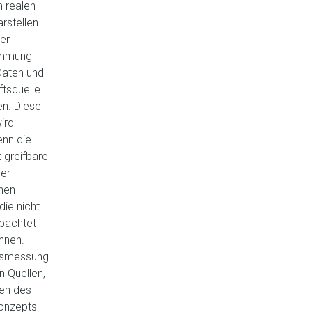
 realen
rstellen.
er
immung
Daten und
ftsquelle
en. Diese
ird
enn die
 greifbare
er
nen
die nicht
obachtet
nnen.
itsmessung
n Quellen,
ten des
onzepts