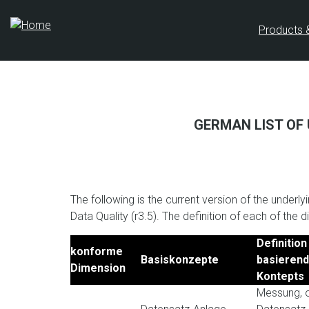
Skip
to
Products 
main
content
GERMAN LIST OF
The following is the current version of the unde
Data Quality (r3.5). The definition of each of the 
Definition
konforme
Basiskonzepte
basieren
Dimension
Kontepts
Messung, o