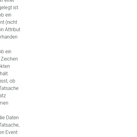
n einer
elegt ist.
b ein
nt (nicht
in Attribut
orhanden
b ein
 Zeichen
ekten
hält.
isst, ob
 Tatsache
atz
men
die Daten
 Tatsache,
en Event