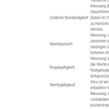
Tatsache d
Messung d
Gleichförm
Zeitliche Beständigkeit
Daten im V
zu histori
Werten.
Messung, 
zwischen 
Wertebereich
niedrigen 
höheren We
Messung, i
die Werte 
Regelgültigkeit
festgelegt
entspreche
Dies ist ei
Wertegültigkeit
erlaubten 
Messung, o
vorhanden
bestimmte