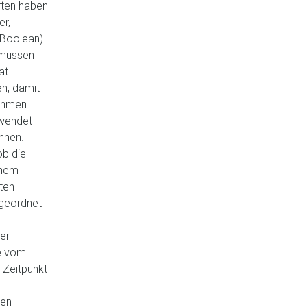
ften haben
er,
 Boolean).
 müssen
at
n, damit
ithmen
rwendet
nnen.
b die
inem
rten
geordnet
er
e vom
 Zeitpunkt
hen