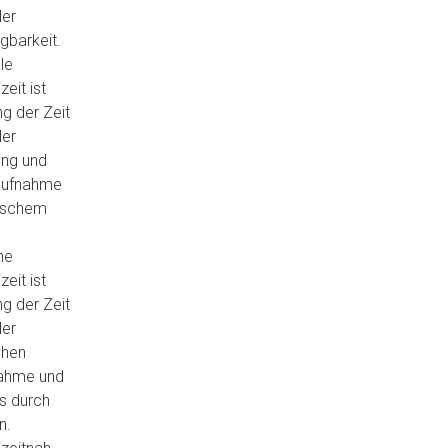
der
gbarkeit.
le
eit ist
g der Zeit
der
ng und
aufnahme
nischem
he
eit ist
g der Zeit
der
chen
ahme und
fs durch
n.