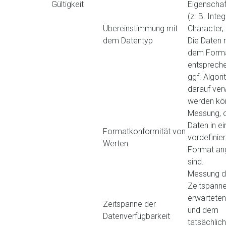
Gültigkeit
Eigenscha
(z. B. Integ
Übereinstimmung mit
Character,
dem Datentyp
Die Daten
dem Form
entspreche
ggf. Algor
darauf ve
werden kö
Messung, o
Daten in e
Formatkonformität von
vordefinie
Werten
Format an
sind.
Messung d
Zeitspann
erwarteten
Zeitspanne der
und dem
Datenverfügbarkeit
tatsächlic