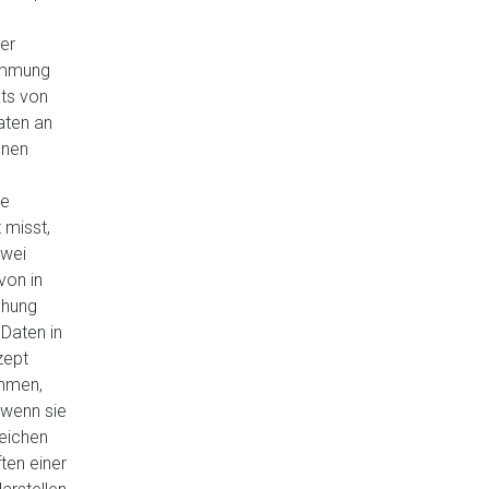
er
immung
ts von
aten an
enen
he
 misst,
zwei
von in
ehung
Daten in
zept
immen,
 wenn sie
leichen
ten einer