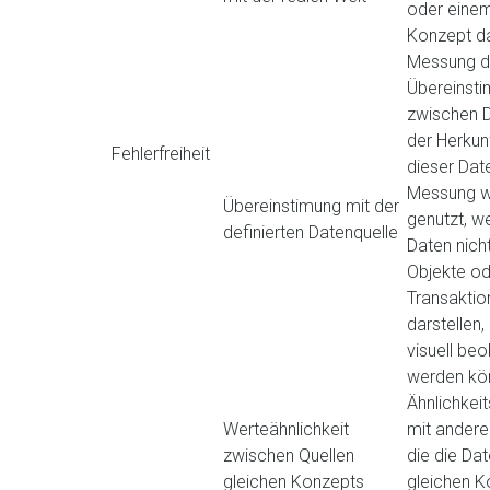
oder einem
Konzept da
Messung d
Übereinst
zwischen 
der Herkun
Fehlerfreiheit
dieser Dat
Messung w
Übereinstimung mit der
genutzt, w
definierten Datenquelle
Daten nicht
Objekte od
Transaktio
darstellen, 
visuell be
werden kö
Ähnlichke
Werteähnlichkeit
mit andere
zwischen Quellen
die die Da
gleichen Konzepts
gleichen K