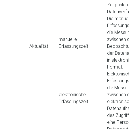
Zeitpunkt 
Datenverfü
Die manuel
Erfassungsz
die Messun
manuelle
zwischen 
Aktualität
Erfassungszeit
Beobachtu
der Daten
in elektro
Format.
Elektonisc
Erfassungsz
die Messun
elektronische
zwischen 
Erfassungszeit
elektronis
Datenaufn
des Zugrif
eine Perso