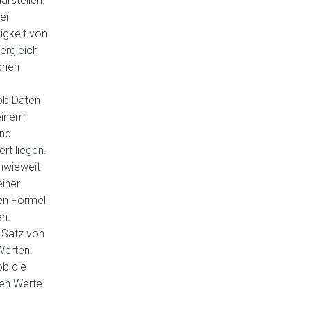
arstellen.
er
igkeit von
ergleich
schen
ob Daten
einem
und
rt liegen.
nwieweit
einer
en Formel
n.
n Satz von
Werten.
b die
en Werte