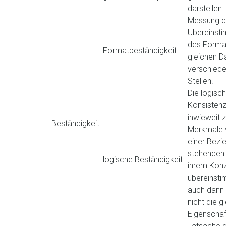
darstellen.
Messung d
Übereinst
des Forma
Formatbeständigkeit
gleichen D
verschied
Stellen.
Die logisc
Konsistenz
inwieweit 
Beständigkeit
Merkmale 
einer Bezi
stehenden 
logische Beständigkeit
ihrem Kon
übereinst
auch dann
nicht die g
Eigenschaf