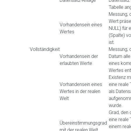
Datensatz-Anlage
Datensatz i
Tabelle ang
Messung, o
Wert präse
Vorhandensein eines
NULL) für e
Wertes
(Spalte) v
ist.
Vollständigkeit
Messung, o
Vorhandensein der
Datum alle
erlaubten Werte
eines korr
Wertes ent
Existenz m
Vorhandensein eines
eine reale
Wertes in der realen
als Datens
Welt
aufgenom
wurde.
Grad, den 
eine reale
Übereinstimmungsgrad
einem real
mit der realen Welt