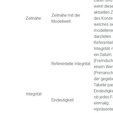
Daten sind 
wenn dies
aktuellen 
Zeitnähe mit der
Zeitnähe
des Konze
Modellwelt
welches si
modelliere
darstellen.
Referentiel
Integrität:
ein Datum
(Fremdschl
Referentielle Integrität
einem Wer
(Primärschl
der gegeb
Tabelle pa
Eindeutigke
Integrität
ob jedes F
Eindeutigkeit
einmalig
repräsentier