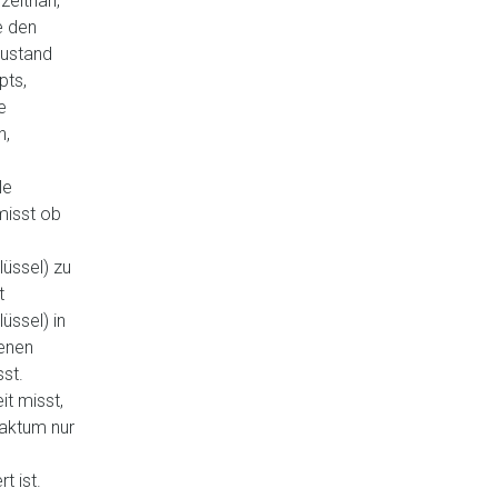
zeitnah,
e den
Zustand
pts,
e
n,
le
 misst ob
üssel) zu
t
üssel) in
enen
sst.
it misst,
aktum nur
t ist.