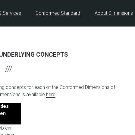
& Services
Conformed Standard
About Dimensions
 UNDERLYING CONCEPTS
rlying concepts for each of the Conformed Dimensions of
dimensions is available
here
.
 des
den
b ein