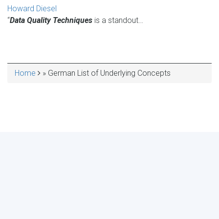
Howard Diesel
“
Data Quality Techniques
is a standout…
Home
German List of Underlying Concepts
BREADCRUMB
MAKE YOUR VOICE HEARD!
ASSESS YOUR ORGANIZATION'S