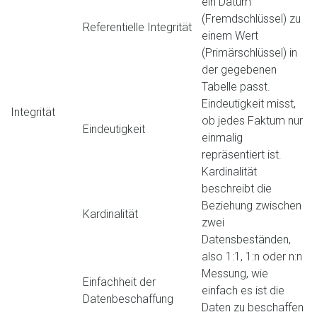
ein Datum
(Fremdschlüssel) zu
Referentielle Integrität
einem Wert
(Primärschlüssel) in
der gegebenen
Tabelle passt.
Eindeutigkeit misst,
Integrität
ob jedes Faktum nur
Eindeutigkeit
einmalig
repräsentiert ist.
Kardinalität
beschreibt die
Beziehung zwischen
Kardinalität
zwei
Datensbeständen,
also 1:1, 1:n oder n:n
Messung, wie
Einfachheit der
einfach es ist die
Datenbeschaffung
Daten zu beschaffen